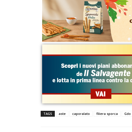
TAGS
aste
caporalato
filiera sporca
Gdo