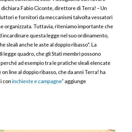
 dichiara Fabio Ciconte, direttore di Terra! – Un
duttori e fornitori da meccanismi talvolta vessatori
ne organizzata. Tuttavia, riteniamo importante che
ad incardinare questa legge nel suo ordinamento,
e sleali anche le aste al doppio ribasso”. La
 di legge quadro, che gli Stati membri possono
 perché ad esempio tra le pratiche sleali elencate
 on line al doppio ribasso, che da anni Terra! ha
ci con
inchieste e campagne”
aggiunge