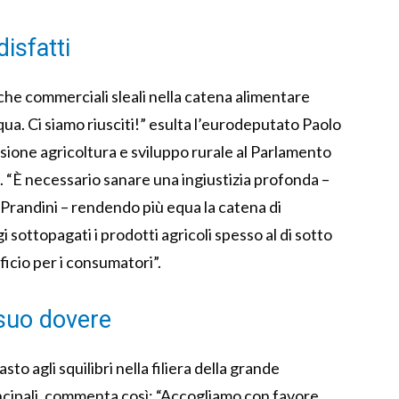
isfatti
he commerciali sleali nella catena alimentare
ua. Ci siamo riusciti!” esulta l’eurodeputato Paolo
ione agricoltura e sviluppo rurale al Parlamento
. “È necessario sanare una ingiustizia profonda –
e Prandini – rendendo più equa la catena di
 sottopagati i prodotti agricoli spesso al di sotto
icio per i consumatori”.
l suo dovere
to agli squilibri nella filiera della grande
incipali, commenta così: “Accogliamo con favore