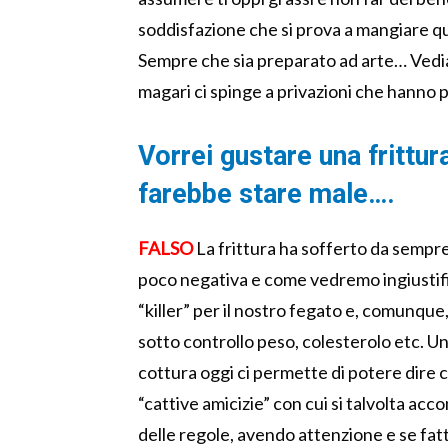
soddisfazione che si prova a mangiare 
Sempre che sia preparato ad arte… Vedi
magari ci spinge a privazioni che hanno
Vorrei gustare una frittur
farebbe stare male….
FALSO
La frittura ha sofferto da sempre
poco negativa e come vedremo ingiustifi
“killer” per il nostro fegato e, comunq
sotto controllo peso, colesterolo etc. Un
cottura oggi ci permette di potere dire c
“cattive amicizie” con cui si talvolta a
delle regole, avendo attenzione e se fat