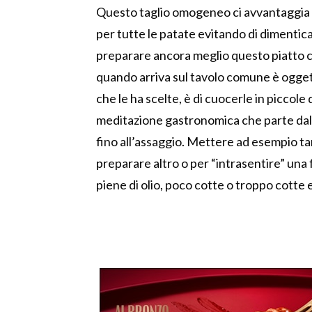
Questo taglio omogeneo ci avvantaggia 
per tutte le patate evitando di dimentica
preparare ancora meglio questo piatto c
quando arriva sul tavolo comune è ogget
che le ha scelte, è di cuocerle in piccole
meditazione gastronomica che parte dalla 
fino all’assaggio. Mettere ad esempio ta
preparare altro o per “intrasentire” una 
piene di olio, poco cotte o troppo cott