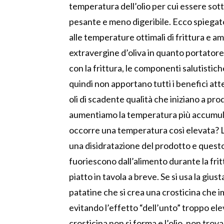
temperatura dell’olio per cui essere sot
pesante e meno digeribile. Ecco spiegato
alle temperature ottimali di frittura e amb
extravergine d’oliva in quanto portatore 
con la frittura, le componenti salutistich
quindi non apportano tutti i benefici atte
oli di scadente qualità che iniziano a pr
aumentiamo la temperatura più accumul
occorre una temperatura così elevata? La
una disidratazione del prodotto e questo
fuoriescono dall’alimento durante la fritt
piatto in tavola a breve. Se si usa la gius
patatine che si crea una crosticina che im
evitando l’effetto “dell’unto” troppo e
crosticina non si forma e l’olio, non tro