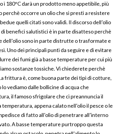
to i 180°C darà un prodotto meno appetibile, più
 perchè occorre un olio che si presti a resistere
edue quelli citati sono validi. Il discorso dell’olio
di benefici salutistici è in parte disatteso perchè
e dell’olio sono in parte distrutte o trasformate e
si. Uno dei principali punti da seguire e di evitare
odurre dei fumi già a basse temperature per cui più
iamo sostanze tossiche. Vi chiederete perchè
 frittura è, come buona parte dei tipi di cotture,
 lo vediamo dalle bollicine di acqua che
ura, il famoso sfrigolare che ci preannuncia il
ta temperatura, appena calato nell’olio il pesce o le
pedisce di fatto all’olio di penetrare all’interno
levato. A basse temperature purtroppo questa
vando alcun ostacolo, penetra nell’alimento lo