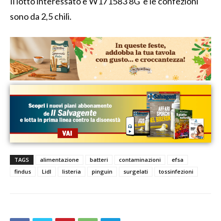
Il lotto interessato è W171583 8G e le confezioni
sono da 2,5 chili.
TAGS
alimentazione
batteri
contaminazioni
efsa
findus
Lidl
listeria
pinguin
surgelati
tossinfezioni