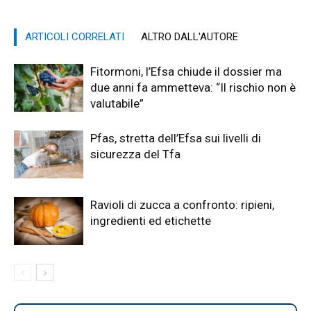
ARTICOLI CORRELATI
ALTRO DALL'AUTORE
Fitormoni, l’Efsa chiude il dossier ma
due anni fa ammetteva: “Il rischio non è
valutabile”
Pfas, stretta dell’Efsa sui livelli di
sicurezza del Tfa
Ravioli di zucca a confronto: ripieni,
ingredienti ed etichette