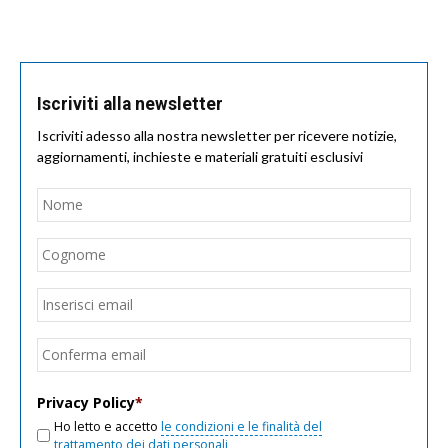
Iscriviti alla newsletter
Iscriviti adesso alla nostra newsletter per ricevere notizie,
aggiornamenti, inchieste e materiali gratuiti esclusivi
Nome
*
Nom
Cogn
Email
*
Inseri
email
Conf
email
Privacy Policy
*
Ho letto e accetto
le condizioni e le finalità del
trattamento dei dati personali