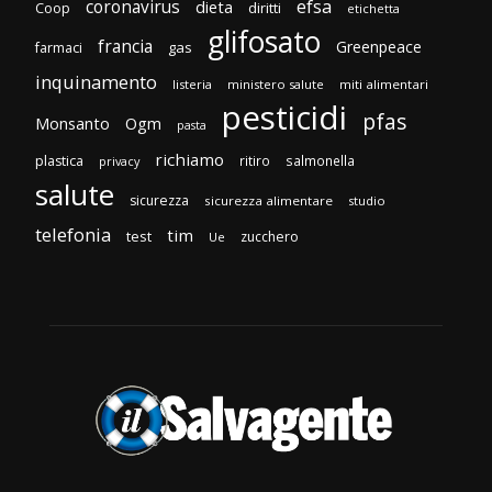
efsa
coronavirus
dieta
diritti
Coop
etichetta
glifosato
francia
Greenpeace
gas
farmaci
inquinamento
listeria
ministero salute
miti alimentari
pesticidi
pfas
Monsanto
Ogm
pasta
richiamo
plastica
ritiro
salmonella
privacy
salute
sicurezza
sicurezza alimentare
studio
telefonia
tim
test
zucchero
Ue