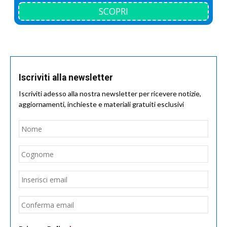
SCOPRI
Iscriviti alla newsletter
Iscriviti adesso alla nostra newsletter per ricevere notizie,
aggiornamenti, inchieste e materiali gratuiti esclusivi
Nome
*
Nom
Cogn
Email
*
Inseri
email
Conf
email