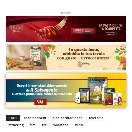
sponsor
TAGS
costi nascosti
piani tariffari base
telefonia
tethering
tim
tre
vodafone
wind