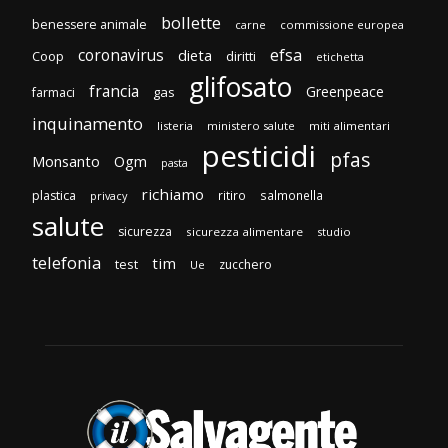
bollette
benessere animale
carne
commissione europea
efsa
coronavirus
dieta
Coop
diritti
etichetta
glifosato
francia
Greenpeace
gas
farmaci
inquinamento
listeria
ministero salute
miti alimentari
pesticidi
pfas
Monsanto
Ogm
pasta
richiamo
plastica
ritiro
salmonella
privacy
salute
sicurezza
sicurezza alimentare
studio
telefonia
tim
test
zucchero
Ue