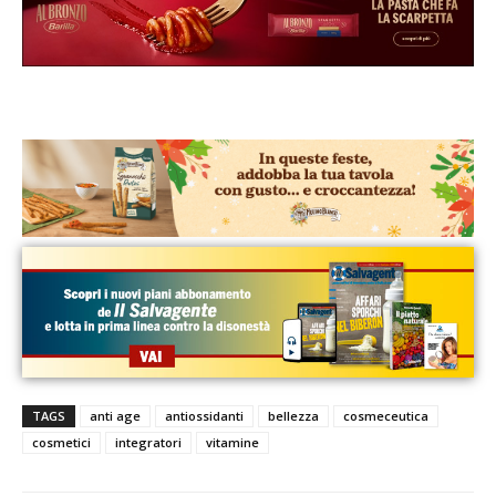
TAGS
anti age
antiossidanti
bellezza
cosmeceutica
cosmetici
integratori
vitamine