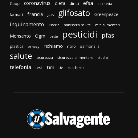
efsa
coronavirus
dieta
diritti
Coop
etichetta
glifosato
francia
Greenpeace
gas
farmaci
inquinamento
listeria
ministero salute
miti alimentari
pesticidi
pfas
Monsanto
Ogm
pasta
richiamo
plastica
ritiro
salmonella
privacy
salute
sicurezza
sicurezza alimentare
studio
telefonia
tim
test
zucchero
Ue