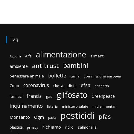
Tag
alimentazione
Aifa
alimenti
Agcom
bambini
antitrust
ambiente
bollette
benessere animale
carne
commissione europea
efsa
coronavirus
dieta
diritti
Coop
etichetta
glifosato
francia
Greenpeace
gas
farmaci
inquinamento
listeria
ministero salute
miti alimentari
pesticidi
pfas
Monsanto
Ogm
pasta
richiamo
plastica
ritiro
salmonella
privacy