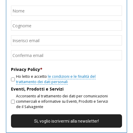
Nome
*
Nom
Cogn
Email
*
Inseri
email
Conf
email
Privacy Policy
*
Ho letto e accetto
le condizioni e le finalità del
trattamento dei dati personali
Eventi, Prodotti e Servizi
Acconsento al trattamento dei dati per comunicazioni
commerciali e informative su Eventi, Prodotti e Servizi
de il Salvagente