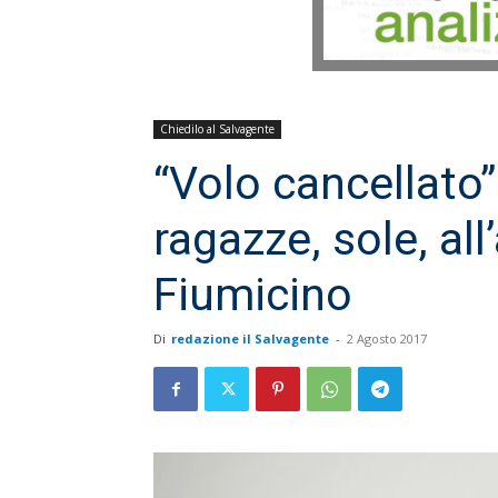
Chiedilo al Salvagente
“Volo cancellato”
ragazze, sole, all
Fiumicino
Di
redazione il Salvagente
-
2 Agosto 2017