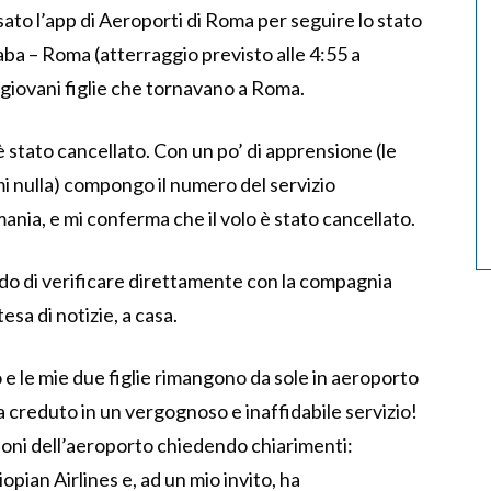
usato l’app di Aeroporti di Roma per seguire lo stato
aba – Roma (atterraggio previsto alle 4:55 a
 giovani figlie che tornavano a Roma.
o è stato cancellato. Con un po’ di apprensione (le
i nulla) compongo il numero del servizio
ania, e mi conferma che il volo è stato cancellato.
odo di verificare direttamente con la compagnia
sa di notizie, a casa.
io e le mie due figlie rimangono da sole in aeroporto
 creduto in un vergognoso e inaffidabile servizio!
ioni dell’aeroporto chiedendo chiarimenti:
iopian Airlines e, ad un mio invito, ha