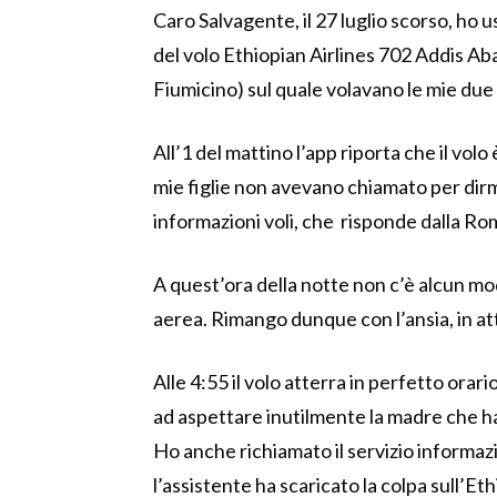
Caro Salvagente, il 27 luglio scorso, ho 
del volo Ethiopian Airlines 702 Addis Ab
Fiumicino) sul quale volavano le mie due
All’1 del mattino l’app riporta che il vol
mie figlie non avevano chiamato per dirm
informazioni voli, che risponde dalla Rom
A quest’ora della notte non c’è alcun m
aerea. Rimango dunque con l’ansia, in atte
Alle 4:55 il volo atterra in perfetto orar
ad aspettare inutilmente la madre che ha
Ho anche richiamato il servizio informaz
l’assistente ha scaricato la colpa sull’Eth