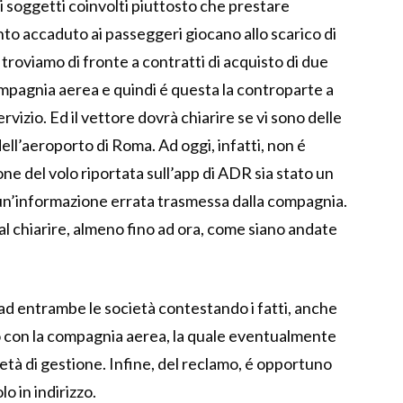
i soggetti coinvolti piuttosto che prestare
to accaduto ai passeggeri giocano allo scarico di
 troviamo di fronte a contratti di acquisto di due
compagnia aerea e quindi é questa la controparte a
rvizio. Ed il vettore dovrà chiarire se vi sono delle
dell’aeroporto di Roma. Ad oggi, infatti, non é
ione del volo riportata sull’app di ADR sia stato un
 un’informazione errata trasmessa dalla compagnia.
al chiarire, almeno fino ad ora, come siano andate
ad entrambe le società contestando i fatti, anche
olo con la compagnia aerea, la quale eventualmente
età di gestione. Infine, del reclamo, é opportuno
 in indirizzo.