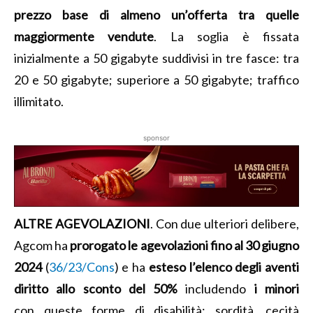
prezzo base di almeno un’offerta tra quelle
maggiormente vendute
. La soglia è fissata
inizialmente a 50 gigabyte suddivisi in tre fasce: tra
20 e 50 gigabyte; superiore a 50 gigabyte; traffico
illimitato.
sponsor
ALTRE AGEVOLAZIONI
. Con due ulteriori delibere,
Agcom ha
prorogato le agevolazioni fino al 30 giugno
2024
(
36/23/Cons
) e ha
esteso l’elenco degli aventi
diritto allo sconto del 50%
includendo
i minori
con queste forme di disabilità: sordità, cecità