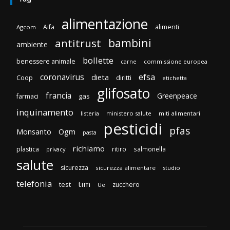
alimentazione
Aifa
alimenti
Agcom
bambini
antitrust
ambiente
bollette
benessere animale
carne
commissione europea
efsa
coronavirus
dieta
diritti
Coop
etichetta
glifosato
francia
Greenpeace
gas
farmaci
inquinamento
listeria
ministero salute
miti alimentari
pesticidi
pfas
Monsanto
Ogm
pasta
richiamo
plastica
ritiro
salmonella
privacy
salute
sicurezza
sicurezza alimentare
studio
telefonia
tim
test
zucchero
Ue