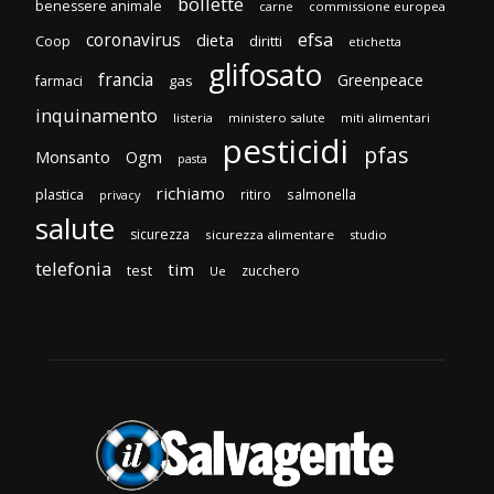
bollette
benessere animale
carne
commissione europea
efsa
coronavirus
dieta
diritti
Coop
etichetta
glifosato
francia
Greenpeace
gas
farmaci
inquinamento
listeria
ministero salute
miti alimentari
pesticidi
pfas
Monsanto
Ogm
pasta
richiamo
plastica
ritiro
salmonella
privacy
salute
sicurezza
sicurezza alimentare
studio
telefonia
tim
test
zucchero
Ue