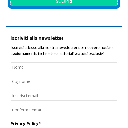
SCOPRI
Iscriviti alla newsletter
Iscriviti adesso alla nostra newsletter per ricevere notizie,
aggiornamenti, inchieste e materiali gratuiti esclusivi
Nome
*
Nom
Cogn
Email
*
Inseri
email
Conf
email
Privacy Policy
*