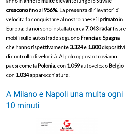
anno in anno le
multe
elevante lungo lo Stivale
crescono
fino al
956%
. La presenza di rilevatori di
velocità fa conquistare al nostro paese il
primato
in
Europa: da noi sono installati circa
7.043 radar
fissi e
mobili sulle autostrade seguono
Francia
e
Spagna
che hanno rispettivamente
3.324
e
1.800
dispositivi
di controllo di velocità. Al polo opposto troviamo
paesi come la
Polonia
, con
1.059
autovelox o
Belgio
con
1.034
apparecchiature.
A Milano e Napoli una multa ogni
10 minuti