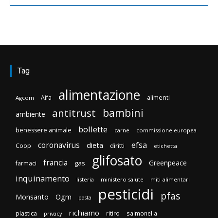
Tag
alimentazione
Aifa
alimenti
Agcom
bambini
antitrust
ambiente
bollette
benessere animale
carne
commissione europea
efsa
coronavirus
dieta
Coop
diritti
etichetta
glifosato
francia
Greenpeace
gas
farmaci
inquinamento
listeria
ministero salute
miti alimentari
pesticidi
pfas
Monsanto
Ogm
pasta
richiamo
plastica
ritiro
salmonella
privacy