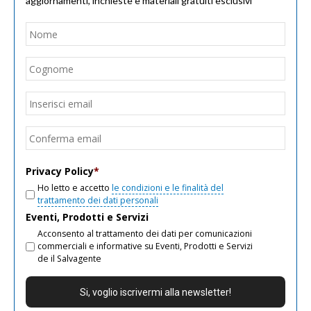
aggiornamenti, inchieste e materiali gratuiti esclusivi
Nome
*
Nom
Cogn
Email
*
Inseri
email
Conf
email
Privacy Policy
*
Ho letto e accetto
le condizioni e le finalità del
trattamento dei dati personali
Eventi, Prodotti e Servizi
Acconsento al trattamento dei dati per comunicazioni
commerciali e informative su Eventi, Prodotti e Servizi
de il Salvagente