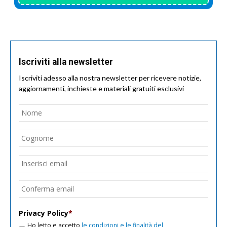
Iscriviti alla newsletter
Iscriviti adesso alla nostra newsletter per ricevere notizie,
aggiornamenti, inchieste e materiali gratuiti esclusivi
Nome
*
Nom
Cogn
Email
*
Inseri
email
Conf
email
Privacy Policy
*
Ho letto e accetto
le condizioni e le finalità del