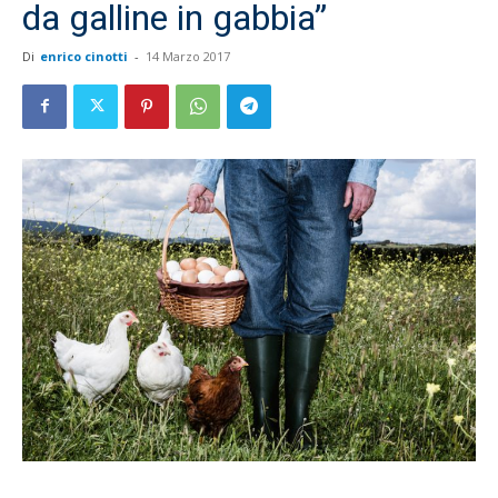
da galline in gabbia”
Di
enrico cinotti
-
14 Marzo 2017