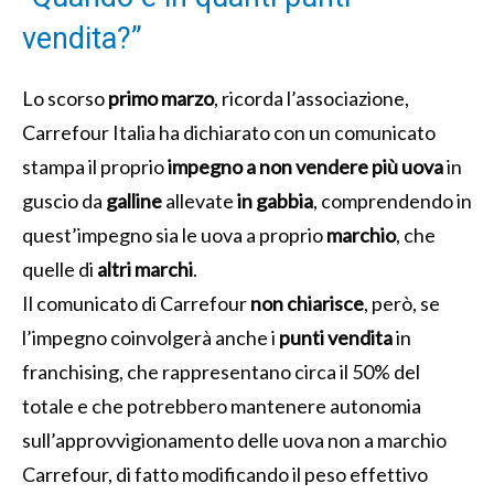
vendita?”
Lo scorso
primo marzo
, ricorda l’associazione,
Carrefour Italia ha dichiarato con un comunicato
stampa il proprio
impegno
a non vendere più uova
in
guscio da
galline
allevate
in gabbia
, comprendendo in
quest’impegno sia le uova a proprio
marchio
, che
quelle di
altri marchi
.
Il comunicato di Carrefour
non chiarisce
, però, se
l’impegno coinvolgerà anche i
punti vendita
in
franchising, che rappresentano circa il 50% del
totale e che potrebbero mantenere autonomia
sull’approvvigionamento delle uova non a marchio
Carrefour, di fatto modificando il peso effettivo