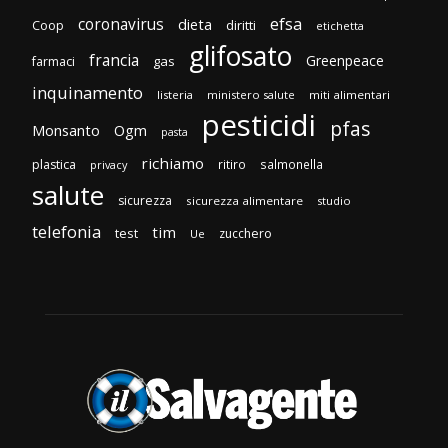
efsa
coronavirus
dieta
diritti
Coop
etichetta
glifosato
francia
Greenpeace
gas
farmaci
inquinamento
listeria
ministero salute
miti alimentari
pesticidi
pfas
Monsanto
Ogm
pasta
richiamo
plastica
ritiro
salmonella
privacy
salute
sicurezza
sicurezza alimentare
studio
telefonia
tim
test
zucchero
Ue