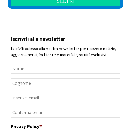
SCOPRI
Iscriviti alla newsletter
Iscriviti adesso alla nostra newsletter per ricevere notizie,
aggiornamenti, inchieste e materiali gratuiti esclusivi
Nome
*
Nom
Cogn
Email
*
Inseri
email
Conf
email
Privacy Policy
*