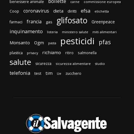
bollette
benessere animale
carne
commissione europea
efsa
coronavirus
dieta
diritti
Coop
etichetta
glifosato
francia
Greenpeace
gas
farmaci
inquinamento
listeria
ministero salute
miti alimentari
pesticidi
pfas
Monsanto
Ogm
pasta
richiamo
plastica
ritiro
salmonella
privacy
salute
sicurezza
sicurezza alimentare
studio
telefonia
tim
test
zucchero
Ue