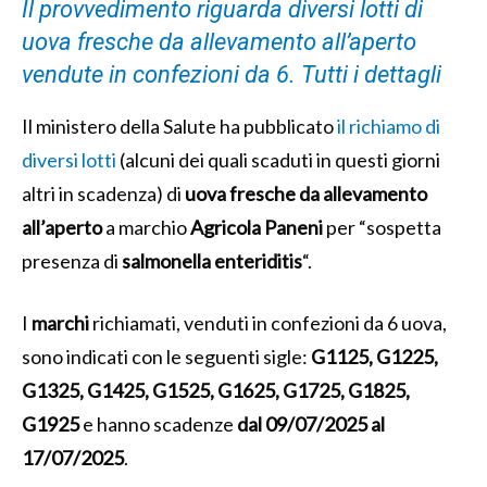
Il provvedimento riguarda diversi lotti di
uova fresche da allevamento all’aperto
vendute in confezioni da 6. Tutti i dettagli
Il ministero della Salute ha pubblicato
il richiamo di
diversi lotti
(alcuni dei quali scaduti in questi giorni
altri in scadenza) di
uova fresche da allevamento
all’aperto
a marchio
Agricola
Paneni
per “sospetta
presenza di
salmonella
enteriditis
“.
I
marchi
richiamati, venduti in confezioni da 6 uova,
sono indicati con le seguenti sigle:
G1125, G1225,
G1325, G1425, G1525, G1625, G1725, G1825,
G1925
e hanno scadenze
dal 09/07/2025 al
17/07/2025
.