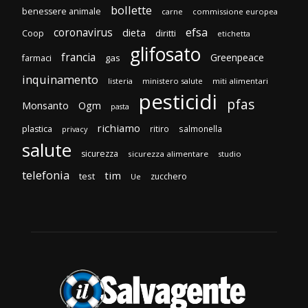
bollette
benessere animale
carne
commissione europea
efsa
coronavirus
dieta
diritti
Coop
etichetta
glifosato
francia
Greenpeace
gas
farmaci
inquinamento
listeria
ministero salute
miti alimentari
pesticidi
pfas
Monsanto
Ogm
pasta
richiamo
plastica
ritiro
salmonella
privacy
salute
sicurezza
sicurezza alimentare
studio
telefonia
tim
test
zucchero
Ue