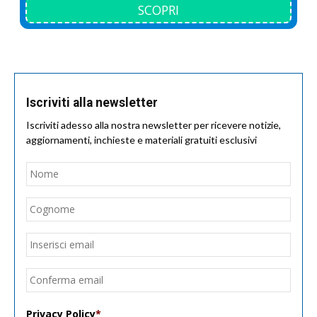
SCOPRI
Iscriviti alla newsletter
Iscriviti adesso alla nostra newsletter per ricevere notizie,
aggiornamenti, inchieste e materiali gratuiti esclusivi
Nome
*
Nom
Cogn
Email
*
Inseri
email
Conf
email
Privacy Policy
*