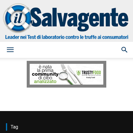
il
Salvagente
Tag