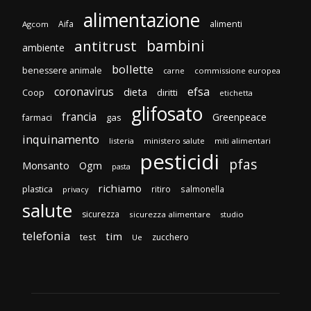
alimentazione
Aifa
alimenti
Agcom
bambini
antitrust
ambiente
bollette
benessere animale
carne
commissione europea
efsa
coronavirus
dieta
diritti
Coop
etichetta
glifosato
francia
Greenpeace
gas
farmaci
inquinamento
listeria
ministero salute
miti alimentari
pesticidi
pfas
Monsanto
Ogm
pasta
richiamo
plastica
ritiro
salmonella
privacy
salute
sicurezza
sicurezza alimentare
studio
telefonia
tim
test
zucchero
Ue