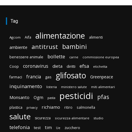
Tag
alimentazione
Aifa
alimenti
Agcom
bambini
antitrust
ambiente
bollette
benessere animale
carne
commissione europea
efsa
coronavirus
dieta
diritti
Coop
etichetta
glifosato
francia
Greenpeace
gas
farmaci
inquinamento
listeria
ministero salute
miti alimentari
pesticidi
pfas
Monsanto
Ogm
pasta
richiamo
plastica
ritiro
salmonella
privacy
salute
sicurezza
sicurezza alimentare
studio
telefonia
tim
test
zucchero
Ue