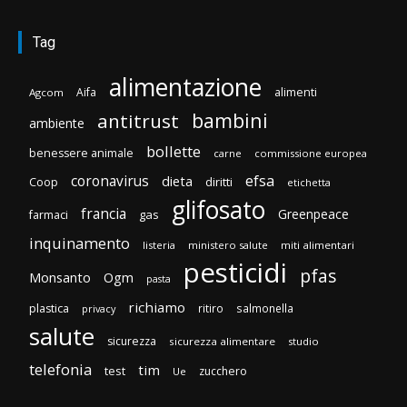
Tag
alimentazione
Aifa
alimenti
Agcom
bambini
antitrust
ambiente
bollette
benessere animale
carne
commissione europea
efsa
coronavirus
dieta
diritti
Coop
etichetta
glifosato
francia
Greenpeace
gas
farmaci
inquinamento
listeria
ministero salute
miti alimentari
pesticidi
pfas
Monsanto
Ogm
pasta
richiamo
plastica
ritiro
salmonella
privacy
salute
sicurezza
sicurezza alimentare
studio
telefonia
tim
test
zucchero
Ue