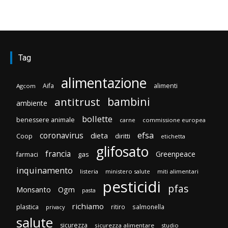
Tag
alimentazione
Aifa
alimenti
Agcom
bambini
antitrust
ambiente
bollette
benessere animale
carne
commissione europea
efsa
coronavirus
dieta
diritti
Coop
etichetta
glifosato
francia
Greenpeace
gas
farmaci
inquinamento
listeria
ministero salute
miti alimentari
pesticidi
pfas
Monsanto
Ogm
pasta
richiamo
plastica
ritiro
salmonella
privacy
salute
sicurezza
sicurezza alimentare
studio