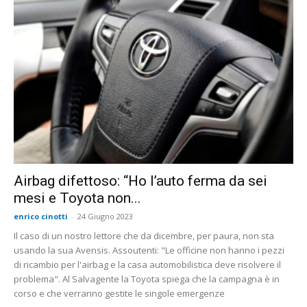
Airbag difettoso: “Ho l’auto ferma da sei
mesi e Toyota non...
enrico cinotti
-
24 Giugno 2023
Il caso di un nostro lettore che da dicembre, per paura, non sta
usando la sua Avensis. Assoutenti: "Le officine non hanno i pezzi
di ricambio per l'airbag e la casa automobilistica deve risolvere il
problema". Al Salvagente la Toyota spiega che la campagna è in
corso e che verranno gestite le singole emergenze