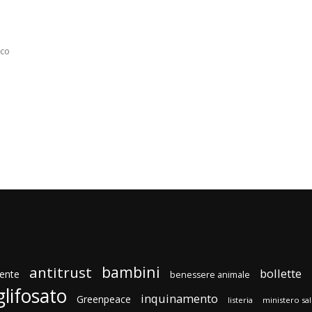
ico
bambini
antitrust
bollette
ente
benessere animale
glifosato
inquinamento
Greenpeace
listeria
ministero sa