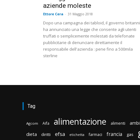
aziende moleste
Ettore Cera
-
31 Maggio 2018
Dopo una campagna dei tabloid, il governo britann
ha annunciato una legge che consente agli utenti
truffati o semplicemente molestati da telefonate
pubblicitarie di denunciare direttamente il
responsabile dell'azienda : pene fino a 500mila
sterline
Tag
alimentazione
ambi
Aifa
alimenti
Agcom
efsa
francia
dieta
diritti
gas
farmaci
etichetta