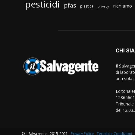
pesticidi
pfas
richiamo
plastica
privacy
CHI SI
Il Salvag
di laborat
una sola p
Editorial
128656610
Tribunale
del 12.03
© Il Salvagente - 2015-2021 -
Privacy Policy
-
Termini e Condizioni
-