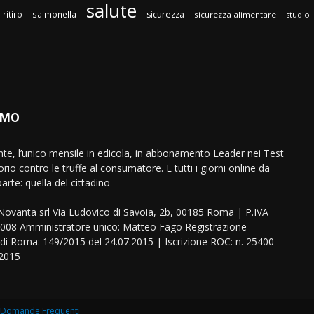
salute
ritiro
salmonella
sicurezza
sicurezza alimentare
studio
AMO
ente, l’unico mensile in edicola, in abbonamento Leader nei Test
orio contro le truffe al consumatore. E tutti i giorni online da
arte: quella del cittadino
eNovanta srl Via Ludovico di Savoia, 2b, 00185 Roma | P.IVA
08 Amministratore unico: Matteo Fago Registrazione
 di Roma: 149/2015 del 24.07.2015 | Iscrizione ROC: n. 25400
.2015
Domande Frequenti