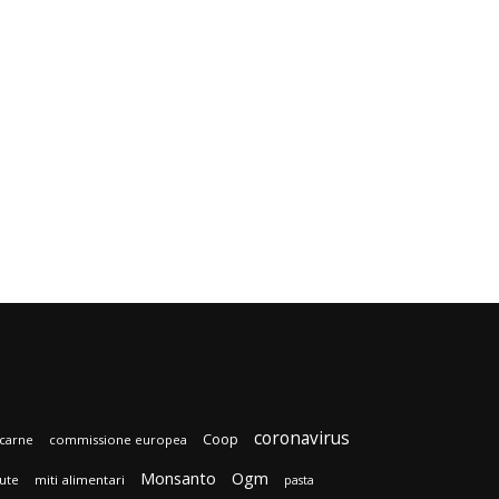
coronavirus
Coop
carne
commissione europea
Monsanto
Ogm
lute
miti alimentari
pasta