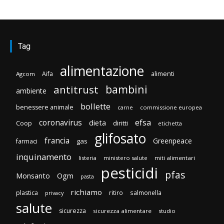
Tag
alimentazione
Aifa
alimenti
Agcom
bambini
antitrust
ambiente
bollette
benessere animale
carne
commissione europea
efsa
coronavirus
dieta
diritti
Coop
etichetta
glifosato
francia
Greenpeace
gas
farmaci
inquinamento
listeria
ministero salute
miti alimentari
pesticidi
pfas
Monsanto
Ogm
pasta
richiamo
plastica
ritiro
salmonella
privacy
salute
sicurezza
sicurezza alimentare
studio