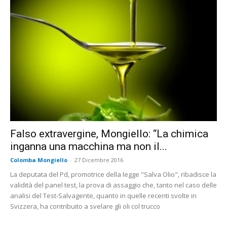
Falso extravergine, Mongiello: “La chimica
inganna una macchina ma non il...
Colomba Mongiello
-
27 Dicembre 2016
La deputata del Pd, promotrice della legge "Salva Olio", ribadisce la
validità del panel test, la prova di assaggio che, tanto nel caso delle
analisi del Test-Salvagente, quanto in quelle recenti svolte in
Svizzera, ha contribuito a svelare gli oli col trucco