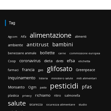
Tag
alimentazione
Aifa
alimenti
Agcom
bambini
antitrust
ambiente
bollette
benessere animale
carne
commissione europea
efsa
coronavirus
dieta
Coop
diritti
etichetta
glifosato
francia
Greenpeace
gas
farmaci
inquinamento
listeria
ministero salute
miti alimentari
pesticidi
pfas
Monsanto
Ogm
pasta
richiamo
plastica
ritiro
salmonella
privacy
salute
sicurezza
sicurezza alimentare
studio