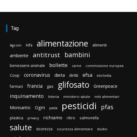
Tag
alimentazione
Aifa
alimenti
Agcom
bambini
antitrust
ambiente
bollette
benessere animale
carne
commissione europea
efsa
coronavirus
dieta
Coop
diritti
etichetta
glifosato
francia
Greenpeace
gas
farmaci
inquinamento
listeria
ministero salute
miti alimentari
pesticidi
pfas
Monsanto
Ogm
pasta
richiamo
plastica
ritiro
salmonella
privacy
salute
sicurezza
sicurezza alimentare
studio