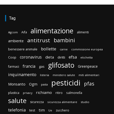
Tag
alimentazione
Aifa
alimenti
Agcom
bambini
antitrust
ambiente
bollette
benessere animale
carne
commissione europea
efsa
coronavirus
dieta
diritti
Coop
etichetta
glifosato
francia
Greenpeace
gas
farmaci
inquinamento
listeria
ministero salute
miti alimentari
pesticidi
pfas
Monsanto
Ogm
pasta
richiamo
plastica
ritiro
salmonella
privacy
salute
sicurezza
sicurezza alimentare
studio
telefonia
tim
test
zucchero
Ue