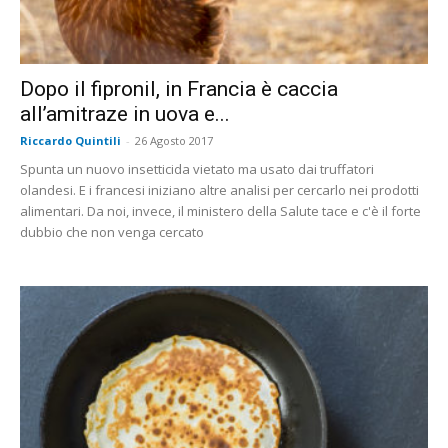
Dopo il fipronil, in Francia è caccia
all’amitraze in uova e...
Riccardo Quintili
-
26 Agosto 2017
Spunta un nuovo insetticida vietato ma usato dai truffatori
olandesi. E i francesi iniziano altre analisi per cercarlo nei prodotti
alimentari. Da noi, invece, il ministero della Salute tace e c'è il forte
dubbio che non venga cercato