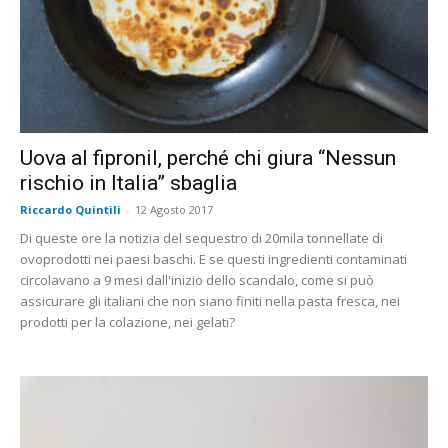
Uova al fipronil, perché chi giura “Nessun
rischio in Italia” sbaglia
Riccardo Quintili
-
12 Agosto 2017
Di queste ore la notizia del sequestro di 20mila tonnellate di
ovoprodotti nei paesi baschi. E se questi ingredienti contaminati
circolavano a 9 mesi dall'inizio dello scandalo, come si può
assicurare gli italiani che non siano finiti nella pasta fresca, nei
prodotti per la colazione, nei gelati?