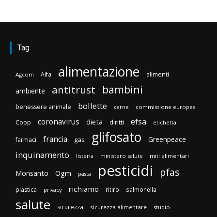
Tag
alimentazione
Aifa
alimenti
Agcom
bambini
antitrust
ambiente
bollette
benessere animale
carne
commissione europea
efsa
coronavirus
dieta
Coop
diritti
etichetta
glifosato
francia
Greenpeace
gas
farmaci
inquinamento
listeria
ministero salute
miti alimentari
pesticidi
pfas
Monsanto
Ogm
pasta
richiamo
plastica
ritiro
salmonella
privacy
salute
sicurezza
sicurezza alimentare
studio