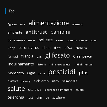
Tag
alimentazione
Aifa
alimenti
Agcom
bambini
antitrust
ambiente
bollette
benessere animale
carne
commissione europea
efsa
coronavirus
dieta
Coop
diritti
etichetta
glifosato
francia
Greenpeace
gas
farmaci
inquinamento
listeria
ministero salute
miti alimentari
pesticidi
pfas
Monsanto
Ogm
pasta
richiamo
plastica
ritiro
salmonella
privacy
salute
sicurezza
sicurezza alimentare
studio
telefonia
tim
test
zucchero
Ue