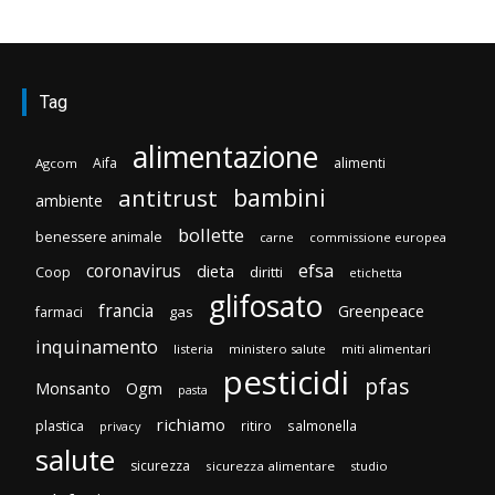
Tag
alimentazione
Aifa
alimenti
Agcom
bambini
antitrust
ambiente
bollette
benessere animale
carne
commissione europea
efsa
coronavirus
dieta
diritti
Coop
etichetta
glifosato
francia
Greenpeace
gas
farmaci
inquinamento
listeria
ministero salute
miti alimentari
pesticidi
pfas
Monsanto
Ogm
pasta
richiamo
plastica
ritiro
salmonella
privacy
salute
sicurezza
sicurezza alimentare
studio