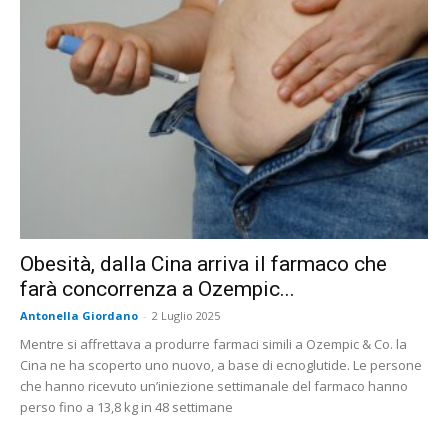
Obesità, dalla Cina arriva il farmaco che
farà concorrenza a Ozempic...
Antonella Giordano
-
2 Luglio 2025
Mentre si affrettava a produrre farmaci simili a Ozempic & Co. la
Cina ne ha scoperto uno nuovo, a base di ecnoglutide. Le persone
che hanno ricevuto un’iniezione settimanale del farmaco hanno
perso fino a 13,8 kg in 48 settimane