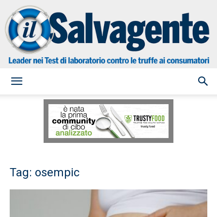
il
Salvagente
Tag: osempic