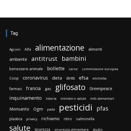
Tag
alimentazione
Aifa
alimenti
Agcom
bambini
antitrust
ambiente
bollette
benessere animale
carne
commissione europea
efsa
coronavirus
dieta
diritti
Coop
etichetta
glifosato
francia
Greenpeace
gas
farmaci
inquinamento
listeria
ministero salute
miti alimentari
pesticidi
pfas
Monsanto
Ogm
pasta
richiamo
plastica
ritiro
salmonella
privacy
salute
sicurezza
sicurezza alimentare
studio