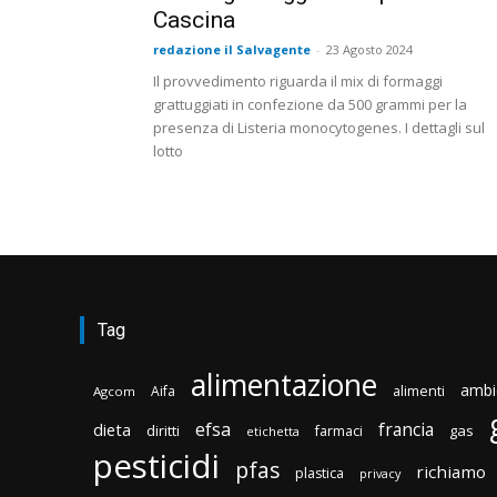
Cascina
redazione il Salvagente
-
23 Agosto 2024
Il provvedimento riguarda il mix di formaggi
grattuggiati in confezione da 500 grammi per la
presenza di Listeria monocytogenes. I dettagli sul
lotto
Tag
alimentazione
ambi
Aifa
alimenti
Agcom
efsa
francia
dieta
diritti
gas
farmaci
etichetta
pesticidi
pfas
richiamo
plastica
privacy