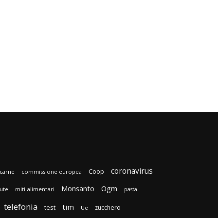
coronavirus
Coop
carne
commissione europea
Monsanto
Ogm
lute
miti alimentari
pasta
telefonia
tim
test
zucchero
Ue