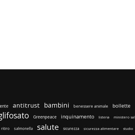
bambini
antitrust
bollette
ente
benessere animale
glifosato
inquinamento
Greenpeace
listeria
ministero sa
salute
ritiro
salmonella
sicurezza
sicurezza alimentare
studio