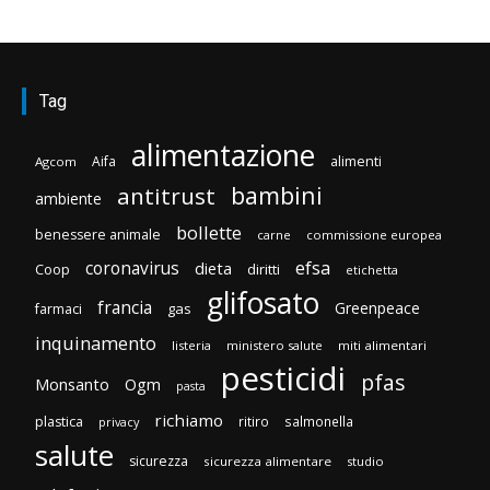
Tag
alimentazione
Aifa
alimenti
Agcom
bambini
antitrust
ambiente
bollette
benessere animale
carne
commissione europea
efsa
coronavirus
dieta
Coop
diritti
etichetta
glifosato
francia
Greenpeace
gas
farmaci
inquinamento
listeria
ministero salute
miti alimentari
pesticidi
pfas
Monsanto
Ogm
pasta
richiamo
plastica
ritiro
salmonella
privacy
salute
sicurezza
sicurezza alimentare
studio