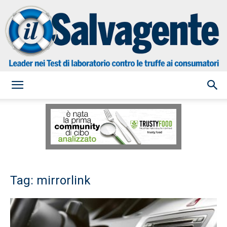
il
Salvagente
Tag: mirrorlink