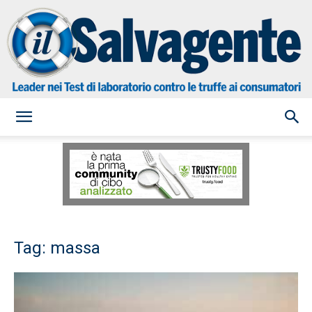
il
Salvagente
Tag: massa