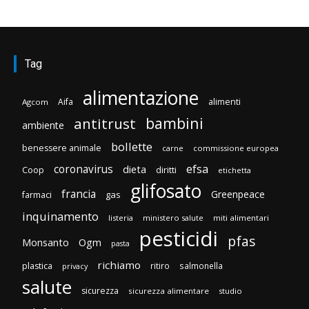
Tag
alimentazione
Aifa
alimenti
Agcom
bambini
antitrust
ambiente
bollette
benessere animale
carne
commissione europea
efsa
coronavirus
dieta
diritti
Coop
etichetta
glifosato
francia
Greenpeace
gas
farmaci
inquinamento
listeria
ministero salute
miti alimentari
pesticidi
pfas
Monsanto
Ogm
pasta
richiamo
plastica
ritiro
salmonella
privacy
salute
sicurezza
sicurezza alimentare
studio