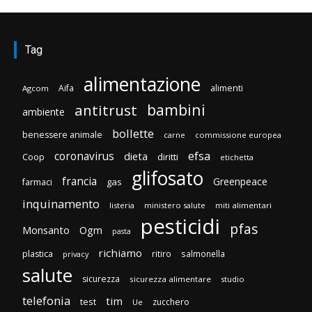
Tag
alimentazione
Aifa
alimenti
Agcom
bambini
antitrust
ambiente
bollette
benessere animale
carne
commissione europea
efsa
coronavirus
dieta
diritti
Coop
etichetta
glifosato
francia
Greenpeace
gas
farmaci
inquinamento
listeria
ministero salute
miti alimentari
pesticidi
pfas
Monsanto
Ogm
pasta
richiamo
plastica
ritiro
salmonella
privacy
salute
sicurezza
sicurezza alimentare
studio
telefonia
tim
test
zucchero
Ue