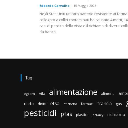
Edoardo Carvalho
-
15 Maggio 2026
Negli Stati Uniti un raro batterio resistente ai farma
collegato a colliri contaminati ha causato 4 morti, 14
casi di perdita della vista e il richiamo di diversi colli
da banco
Tag
alimentazione
ambi
Aifa
alimenti
Agcom
efsa
francia
dieta
diritti
gas
farmaci
etichetta
pesticidi
pfas
richiamo
plastica
privacy