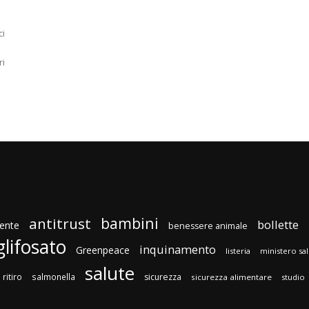
ci
ri
bambini
antitrust
bollette
ente
benessere animale
glifosato
inquinamento
Greenpeace
listeria
ministero sa
salute
ritiro
salmonella
sicurezza
sicurezza alimentare
studio