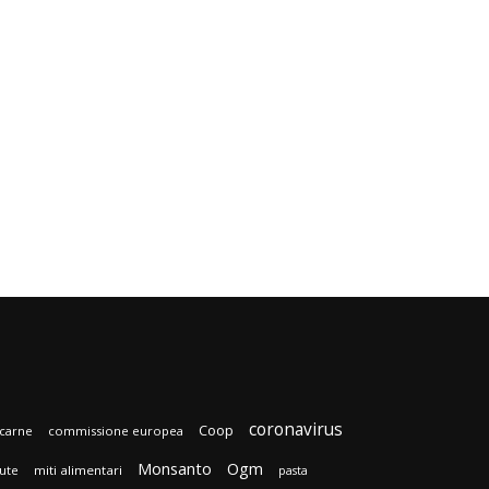
coronavirus
Coop
carne
commissione europea
Monsanto
Ogm
lute
miti alimentari
pasta