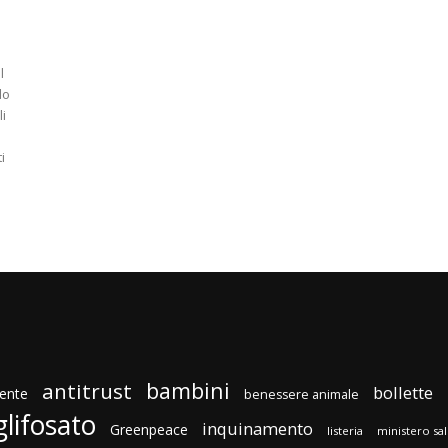
l
do
i
i
bambini
antitrust
bollette
ente
benessere animale
glifosato
inquinamento
Greenpeace
listeria
ministero sa