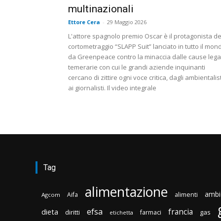
multinazionali
Ettore Cera
-
29 Maggio 2026
L'attore spagnolo premio Oscar è il protagonista de
cortometraggio “SLAPP Suit” lanciato in tutto il mon
da Greenpeace contro la minaccia dalle cause legal
temerarie con cui le grandi aziende inquinanti
cercano di zittire ogni voce critica, dagli ambientalist
ai giornalisti. Il video integrale
Tag
alimentazione
ambi
Aifa
alimenti
Agcom
efsa
francia
dieta
diritti
gas
farmaci
etichetta