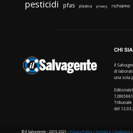
pesticidi
pfas
richiamo
plastica
privacy
CHI SI
Il Salvag
di laborat
una sola p
Editorial
128656610
Tribunale
del 12.03
© Il Salvagente - 2015-2021 -
Privacy Policy
-
Termini e Condizioni
-