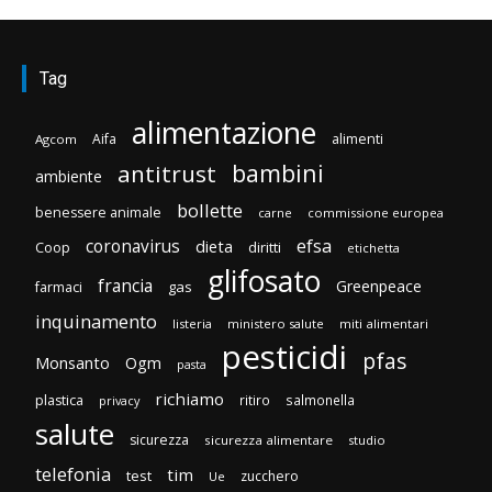
Tag
alimentazione
Aifa
alimenti
Agcom
bambini
antitrust
ambiente
bollette
benessere animale
carne
commissione europea
efsa
coronavirus
dieta
diritti
Coop
etichetta
glifosato
francia
Greenpeace
gas
farmaci
inquinamento
listeria
ministero salute
miti alimentari
pesticidi
pfas
Monsanto
Ogm
pasta
richiamo
plastica
ritiro
salmonella
privacy
salute
sicurezza
sicurezza alimentare
studio
telefonia
tim
test
zucchero
Ue