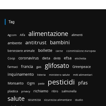
Tag
alimentazione
Aifa
alimenti
Agcom
bambini
antitrust
ambiente
bollette
benessere animale
carne
commissione europea
efsa
coronavirus
dieta
diritti
Coop
etichetta
glifosato
francia
Greenpeace
gas
farmaci
inquinamento
listeria
ministero salute
miti alimentari
pesticidi
pfas
Monsanto
Ogm
pasta
richiamo
plastica
ritiro
salmonella
privacy
salute
sicurezza
sicurezza alimentare
studio