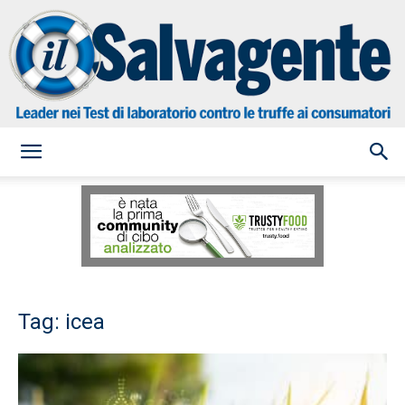
il
Salvagente
Tag: icea