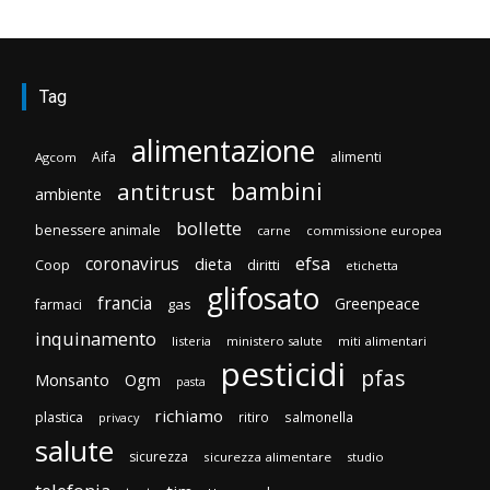
Tag
alimentazione
Aifa
alimenti
Agcom
bambini
antitrust
ambiente
bollette
benessere animale
carne
commissione europea
efsa
coronavirus
dieta
Coop
diritti
etichetta
glifosato
francia
Greenpeace
gas
farmaci
inquinamento
listeria
ministero salute
miti alimentari
pesticidi
pfas
Monsanto
Ogm
pasta
richiamo
plastica
ritiro
salmonella
privacy
salute
sicurezza
sicurezza alimentare
studio