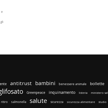
s e
gli
bambini
antitrust
bollette
ente
benessere animale
glifosato
inquinamento
Greenpeace
listeria
ministero sa
salute
ritiro
salmonella
sicurezza
sicurezza alimentare
studio