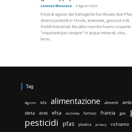
Lorenzo Misuraca
-
9 Agosto 2025
Il test di agosto del Salvagente ha rilevato due Pfa
diversi pesticidi in 14 cole, aranciate, gassose e tè
freddi industriali. Ma altre ricerche hanno scoperto 
"inquinanti per sempre" in acque minerali, vino,
birre...
Tag
alimentazione
ambi
Aifa
alimenti
Agcom
efsa
francia
dieta
diritti
gas
farmaci
etichetta
pesticidi
pfas
richiamo
plastica
privacy