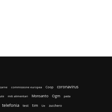
coronavirus
Coop
carne
commissione europea
Monsanto
Ogm
lute
miti alimentari
pasta
telefonia
tim
test
zucchero
Ue