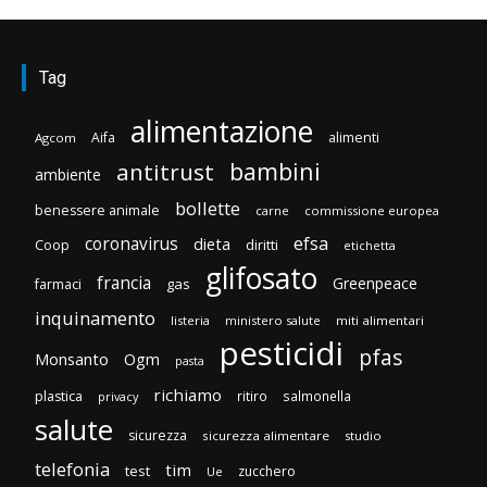
Tag
alimentazione
Aifa
alimenti
Agcom
bambini
antitrust
ambiente
bollette
benessere animale
carne
commissione europea
efsa
coronavirus
dieta
diritti
Coop
etichetta
glifosato
francia
Greenpeace
gas
farmaci
inquinamento
listeria
ministero salute
miti alimentari
pesticidi
pfas
Monsanto
Ogm
pasta
richiamo
plastica
ritiro
salmonella
privacy
salute
sicurezza
sicurezza alimentare
studio
telefonia
tim
test
zucchero
Ue