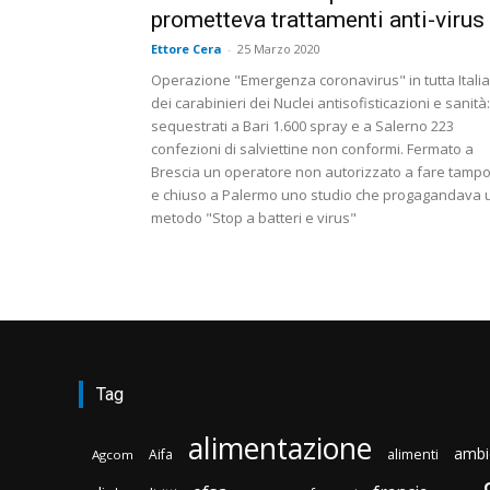
prometteva trattamenti anti-virus
Ettore Cera
-
25 Marzo 2020
Operazione "Emergenza coronavirus" in tutta Italia
dei carabinieri dei Nuclei antisofisticazioni e sanità:
sequestrati a Bari 1.600 spray e a Salerno 223
confezioni di salviettine non conformi. Fermato a
Brescia un operatore non autorizzato a fare tampo
e chiuso a Palermo uno studio che progagandava 
metodo "Stop a batteri e virus"
Tag
alimentazione
ambi
Aifa
alimenti
Agcom