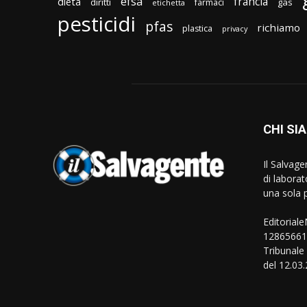
efsa
francia
dieta
diritti
gas
farmaci
etichetta
pesticidi
pfas
richiamo
plastica
privacy
CHI SI
Il Salvag
di laborat
una sola p
Editorial
128656610
Tribunale
del 12.03