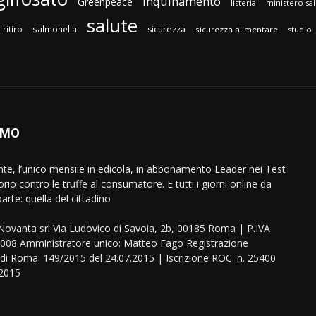
inquinamento
Greenpeace
listeria
ministero sa
salute
ritiro
salmonella
sicurezza
sicurezza alimentare
studio
AMO
ente, l’unico mensile in edicola, in abbonamento Leader nei Test
orio contro le truffe al consumatore. E tutti i giorni online da
arte: quella del cittadino
eNovanta srl Via Ludovico di Savoia, 2b, 00185 Roma | P.IVA
08 Amministratore unico: Matteo Fago Registrazione
 di Roma: 149/2015 del 24.07.2015 | Iscrizione ROC: n. 25400
.2015