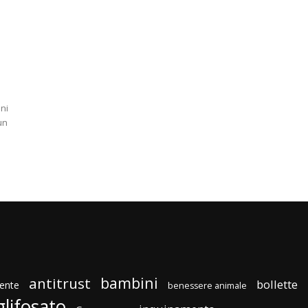
ni
un
bambini
antitrust
bollette
ente
benessere animale
glifosato