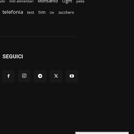
Monsanto
Ogm
lute
miti alimentari
pasta
telefonia
tim
test
zucchero
Ue
SEGUICI