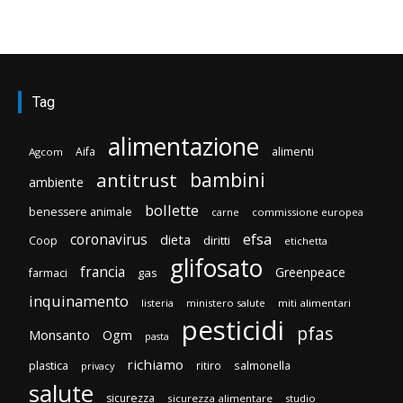
Tag
alimentazione
Aifa
alimenti
Agcom
bambini
antitrust
ambiente
bollette
benessere animale
carne
commissione europea
efsa
coronavirus
dieta
diritti
Coop
etichetta
glifosato
francia
Greenpeace
gas
farmaci
inquinamento
listeria
ministero salute
miti alimentari
pesticidi
pfas
Monsanto
Ogm
pasta
richiamo
plastica
ritiro
salmonella
privacy
salute
sicurezza
sicurezza alimentare
studio