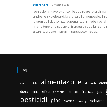
Ettore Cera
-
2 Maggio 2018
Non solo la "tavoletta" con le due ruote laterali ma
anche l'e-skateboard, la e-biga e l'e-Monociclo: il Tc
l'Automobil club svizzero, penalizza 4 modelli perc
"richiedono uno spazio di frenata troppo lungo" e 
alcuni casi sono insicuri in salita. Ecco i giudizi
Tag
alimentazione
ambi
Aifa
alimenti
Agcom
efsa
francia
dieta
diritti
gas
farmaci
etichetta
pesticidi
pfas
richiamo
plastica
privacy