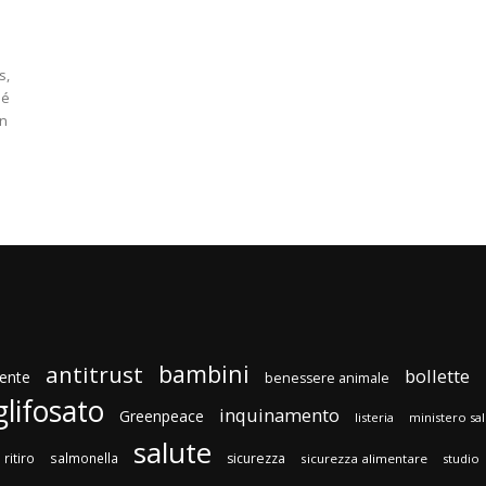
s,
hé
in
bambini
antitrust
bollette
ente
benessere animale
glifosato
inquinamento
Greenpeace
listeria
ministero sa
salute
ritiro
salmonella
sicurezza
sicurezza alimentare
studio