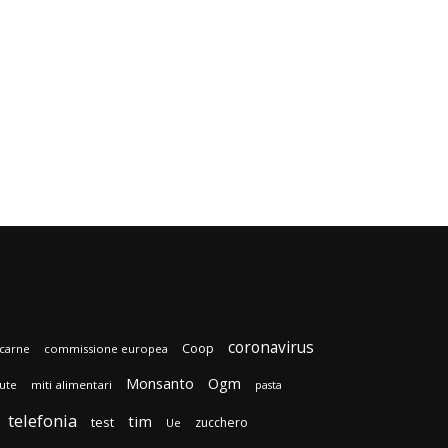
coronavirus
Coop
carne
commissione europea
Monsanto
Ogm
lute
miti alimentari
pasta
telefonia
tim
test
zucchero
Ue