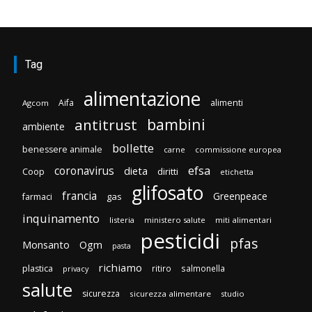
Tag
alimentazione
Aifa
alimenti
Agcom
bambini
antitrust
ambiente
bollette
benessere animale
carne
commissione europea
efsa
coronavirus
dieta
Coop
diritti
etichetta
glifosato
francia
Greenpeace
gas
farmaci
inquinamento
listeria
ministero salute
miti alimentari
pesticidi
pfas
Monsanto
Ogm
pasta
richiamo
plastica
ritiro
salmonella
privacy
salute
sicurezza
sicurezza alimentare
studio