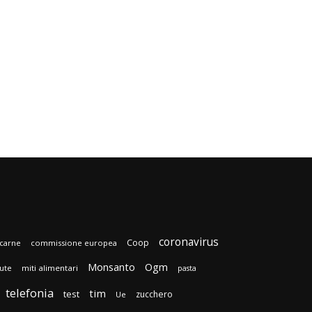
coronavirus
Coop
carne
commissione europea
Monsanto
Ogm
lute
miti alimentari
pasta
telefonia
tim
test
zucchero
Ue