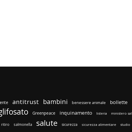
bambini
antitrust
bollette
ente
benessere animale
glifosato
inquinamento
Greenpeace
listeria
ministero sa
salute
ritiro
salmonella
sicurezza
sicurezza alimentare
studio