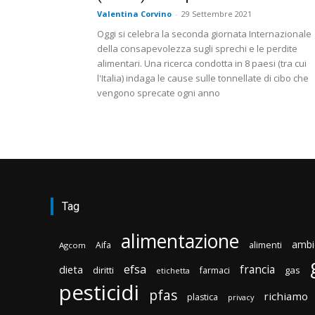
Valentina Corvino
-
29 Settembre 2021
Oggi si celebra la seconda giornata Internazionale
della consapevolezza sugli sprechi e le perdite
alimentari. Una ricerca condotta in 8 paesi (tra cui
l'Italia) indaga le cause sulle tonnellate di cibo che
vengono sprecate ogni anno
Tag
alimentazione
ambi
Aifa
alimenti
Agcom
efsa
francia
dieta
diritti
gas
farmaci
etichetta
pesticidi
pfas
richiamo
plastica
privacy