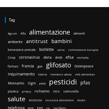
Tag
alimentazione
Aifa
alimenti
Agcom
bambini
antitrust
ambiente
bollette
benessere animale
carne
commissione europea
efsa
coronavirus
dieta
diritti
Coop
etichetta
glifosato
francia
Greenpeace
gas
farmaci
inquinamento
listeria
ministero salute
miti alimentari
pesticidi
pfas
Monsanto
Ogm
pasta
richiamo
plastica
ritiro
salmonella
privacy
salute
sicurezza
sicurezza alimentare
studio
telefonia
tim
test
zucchero
Ue