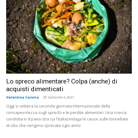
Lo spreco alimentare? Colpa (anche) di
acquisti dimenticati
Valentina Corvino
-
29 Settembre 2021
Oggi si celebra la seconda giornata Internazionale della
consapevolezza sugli sprechi e le perdite alimentari. Una ricerca
condotta in 8 paesi (tra cui l'Italia) indaga le cause sulle tonnellate
di cibo che vengono sprecate ogni anno