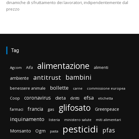
dinamiche di sfruttamento dei lavoratori, indipendentemente dal
prezzo
Tag
alimentazione
Aifa
alimenti
Agcom
bambini
antitrust
ambiente
bollette
benessere animale
carne
commissione europea
efsa
coronavirus
dieta
Coop
diritti
etichetta
glifosato
francia
Greenpeace
gas
farmaci
inquinamento
listeria
ministero salute
miti alimentari
pesticidi
pfas
Monsanto
Ogm
pasta