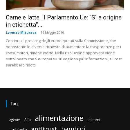
Carne e latte, Il Parlamento Ue: “Sì a origine
in etichetta”....
Lorenzo Misuraca
-
16 Maggio 2016
Continua il pressing degli eurodeputati sulla Commissione, che
nonostante le diverse richieste di aumentare la trasparenze per i
consumatori, rimane inerte. Nella risoluzione approvata viene
sottolineato che 9 europei su 10 vogliono più informazioni, e i costi
sarebbero ridotti
Tag
alimentazione
Aifa
alimenti
Agcom
bambini
antitrust
ambiente