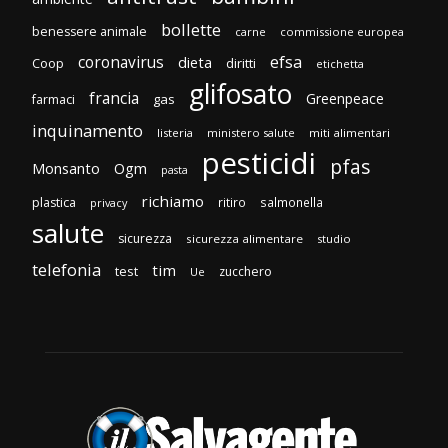
bollette
benessere animale
carne
commissione europea
efsa
coronavirus
dieta
Coop
diritti
etichetta
glifosato
francia
Greenpeace
gas
farmaci
inquinamento
listeria
ministero salute
miti alimentari
pesticidi
pfas
Monsanto
Ogm
pasta
richiamo
plastica
ritiro
salmonella
privacy
salute
sicurezza
sicurezza alimentare
studio
telefonia
tim
test
zucchero
Ue