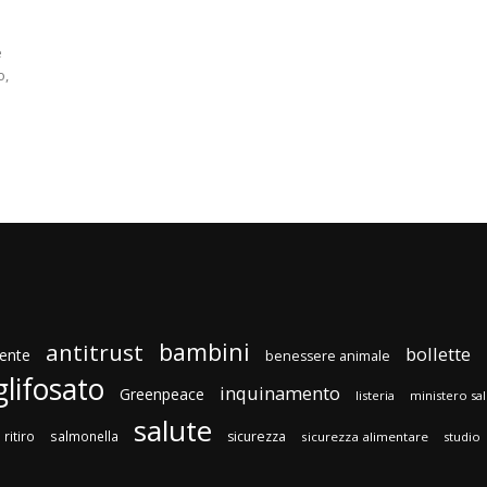
e
o,
bambini
antitrust
bollette
ente
benessere animale
glifosato
inquinamento
Greenpeace
listeria
ministero sa
salute
ritiro
salmonella
sicurezza
sicurezza alimentare
studio