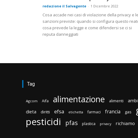
redazione il Salvagente
-
1 Dicembre 2022
Cosa accade nei casi di violazione della privacy e l
sanzioni previste: quando si configura questo reat
cosa prevede la legge e come difendersi se ci si
reputa danneggiati
Tag
alimentazione
ambi
Aifa
alimenti
Agcom
efsa
francia
dieta
diritti
gas
farmaci
etichetta
pesticidi
pfas
richiamo
plastica
privacy