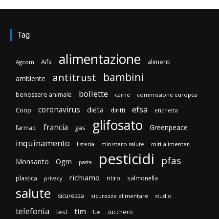
Tag
alimentazione
Aifa
alimenti
Agcom
bambini
antitrust
ambiente
bollette
benessere animale
carne
commissione europea
efsa
coronavirus
dieta
Coop
diritti
etichetta
glifosato
francia
Greenpeace
gas
farmaci
inquinamento
listeria
ministero salute
miti alimentari
pesticidi
pfas
Monsanto
Ogm
pasta
richiamo
plastica
ritiro
salmonella
privacy
salute
sicurezza
sicurezza alimentare
studio
telefonia
tim
test
zucchero
Ue