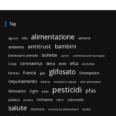
Tag
alimentazione
Aifa
alimenti
Agcom
bambini
antitrust
ambiente
bollette
benessere animale
carne
commissione europea
efsa
coronavirus
dieta
Coop
diritti
etichetta
glifosato
francia
Greenpeace
gas
farmaci
inquinamento
listeria
ministero salute
miti alimentari
pesticidi
pfas
Monsanto
Ogm
pasta
richiamo
plastica
ritiro
salmonella
privacy
salute
sicurezza
sicurezza alimentare
studio