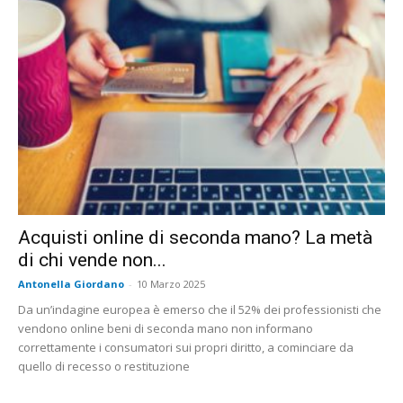
Acquisti online di seconda mano? La metà
di chi vende non...
Antonella Giordano
-
10 Marzo 2025
Da un’indagine europea è emerso che il 52% dei professionisti che
vendono online beni di seconda mano non informano
correttamente i consumatori sui propri diritto, a cominciare da
quello di recesso o restituzione