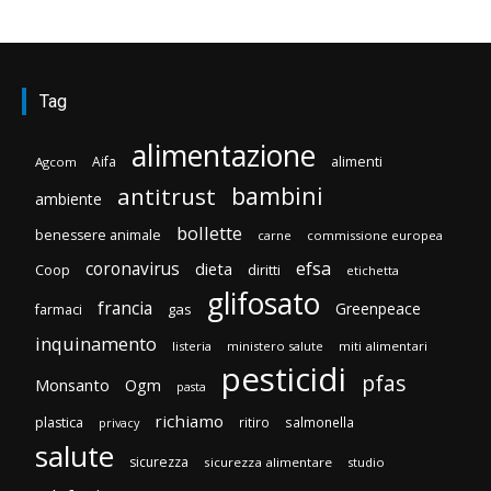
Tag
alimentazione
Aifa
alimenti
Agcom
bambini
antitrust
ambiente
bollette
benessere animale
carne
commissione europea
efsa
coronavirus
dieta
Coop
diritti
etichetta
glifosato
francia
Greenpeace
gas
farmaci
inquinamento
listeria
ministero salute
miti alimentari
pesticidi
pfas
Monsanto
Ogm
pasta
richiamo
plastica
ritiro
salmonella
privacy
salute
sicurezza
sicurezza alimentare
studio