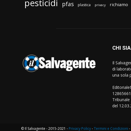
pesticidi
pfas
richiamo
plastica
privacy
CHI SI
Il Salvag
di laborat
una sola p
Editorial
128656610
Tribunale
del 12.03
© Il Salvagente - 2015-2021 -
Privacy Policy
-
Termini e Condizioni
-