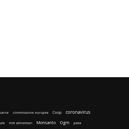
coronavirus
Coop
carne
commissione europea
Monsanto
Ogm
lute
miti alimentari
pasta