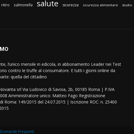
salute
ritiro
salmonella
sicurezza
sicurezza alimentare
studio
AMO
ente, l’unico mensile in edicola, in abbonamento Leader nei Test
orio contro le truffe al consumatore. E tutti i giorni online da
arte: quella del cittadino
eNovanta srl Via Ludovico di Savoia, 2b, 00185 Roma | P.IVA
08 Amministratore unico: Matteo Fago Registrazione
 di Roma: 149/2015 del 24.07.2015 | Iscrizione ROC: n. 25400
.2015
Domande Frequenti