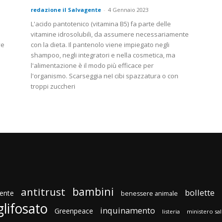
redazione il Salvagente
-
4 Gennaio 2023
L'acido pantotenico (vitamina B5) fa parte delle
vitamine idrosolubili, da assumere necessariamente
ve
con la dieta. Il pantenolo viene impiegato negli
shampoo, negli integratori e nella cosmetica, ma
l'alimentazione è il modo più efficace per
l'organismo. Scarseggia neI cibi spazzatura o con
troppi zuccheri
bambini
antitrust
bollette
ente
benessere animale
glifosato
inquinamento
Greenpeace
listeria
ministero sa