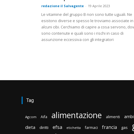
redazione il Salvagente
-
19 Aprile 2023
Le vitamine del gruppo B non sono tutte uguali. Ne
esistono diverse e spesso le troviamo associate in
alcuni cibi. Cerchiamo di capire a cosa servono, do
sono contenute e quali sono i rischi in caso di
assunzione eccessiva con gli integratori
Tag
alimentazione
ambi
Aifa
alimenti
Agcom
efsa
francia
dieta
diritti
gas
farmaci
etichetta